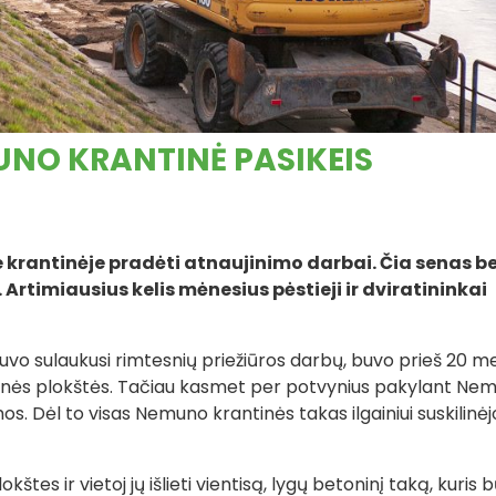
UNO KRANTINĖ PASIKEIS
 krantinėje pradėti atnaujinimo darbai. Čia senas b
 Artimiausius kelis mėnesius pėstieji ir dviratininkai
uvo sulaukusi rimtesnių priežiūros darbų, buvo prieš 20 m
inės plokštės. Tačiau kasmet per potvynius pakylant Ne
 Dėl to visas Nemuno krantinės takas ilgainiui suskilinėjo
štes ir vietoj jų išlieti vientisą, lygų betoninį taką, kuris 