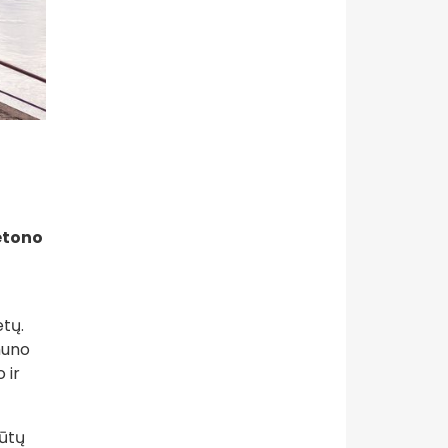
etono
etų.
muno
 ir
būtų