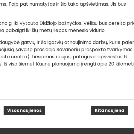
iems. Taip pat numatytas ir šio tako apšvietimas. Jis bus
o g. iki Vytauto Didžiojo bažnyčios. Vėliau bus pereita pri
a pabaigti iki šių metų liepos mėnesio vidurio.
augybė gatvių ir šaligatvių atnaujinimo darbų, kurie pale
Praėjusią savaitę prasidėjo Savanorių prospekto tvarkymas.
miesto centro) tiesiamas naujas, patogus ir apšviestas 6
kas. Iš viso šiemet Kaune planuojama įrengti apie 20 kilomet
Visos naujienos
Kita naujiena