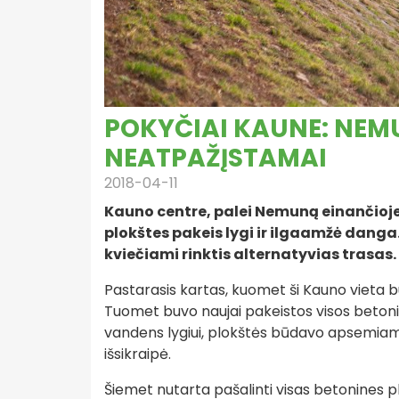
POKYČIAI KAUNE: NEM
NEATPAŽĮSTAMAI
2018-04-11
Kauno centre, palei Nemuną einančioje
plokštes pakeis lygi ir ilgaamžė danga.
kviečiami rinktis alternatyvias trasas.
Pastarasis kartas, kuomet ši Kauno vieta b
Tuomet buvo naujai pakeistos visos beton
vandens lygiui, plokštės būdavo apsemiamos.
išsikraipė.
Šiemet nutarta pašalinti visas betonines plok