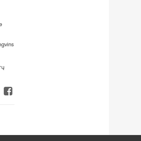
e
ngvins
rų