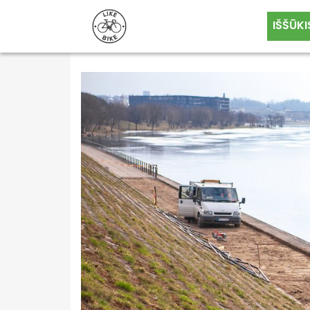
IŠŠŪKI