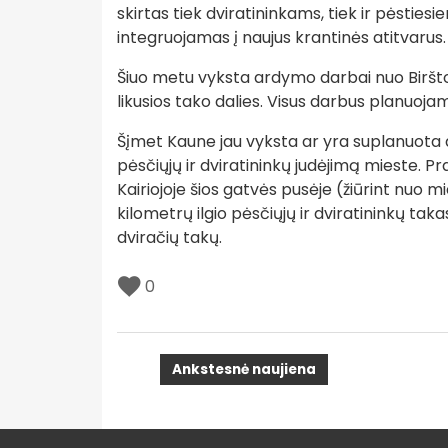
skirtas tiek dviratininkams, tiek ir pėsties
integruojamas į naujus krantinės atitvarus.
Šiuo metu vyksta ardymo darbai nuo Biršton
likusios tako dalies. Visus darbus planuojam
Šįmet Kaune jau vyksta ar yra suplanuota d
pėsčiųjų ir dviratininkų judėjimą mieste. 
Kairiojoje šios gatvės pusėje (žiūrint nuo 
kilometrų ilgio pėsčiųjų ir dviratininkų ta
dviračių takų.
0
Ankstesnė naujiena