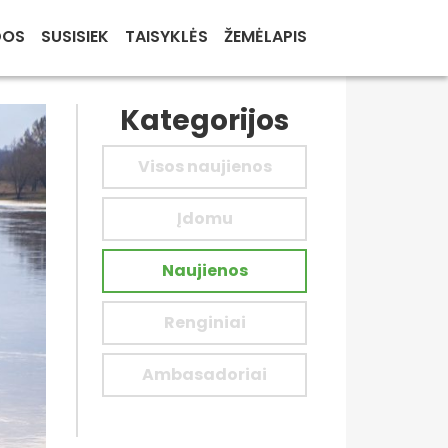
DOS
SUSISIEK
TAISYKLĖS
ŽEMĖLAPIS
Kategorijos
Visos naujienos
Įdomu
Naujienos
Renginiai
Ambasadoriai