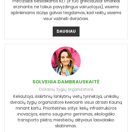
Preciziškai besilaikantis KET (ir tuo greičiausiai smarkiai
erzinantis ne tokius pavyzdingus vairuotojus), visiems
aplinkiniams išūžęs galvas teigdamas, kad reiktų visiems
visur važinėti dviračiais.
DAUGIAU
SOLVEIGA DAMBRAUSKAITĖ
Dviračių žygių organizatorė
Keliautoja, išskirtinių lankytinų vietų tyrinėtoja, unikalių
dviračių žygių organizatorė kviečianti visus atrasti Kauną
minant kartu. Prioritetinės sritys: kelių infrastrukūros
inovacijos, eismo saugumo gerinimas, ekologiško
transporto plėtra, miestiečių aktyvaus laisvalaikio
skatinimas.