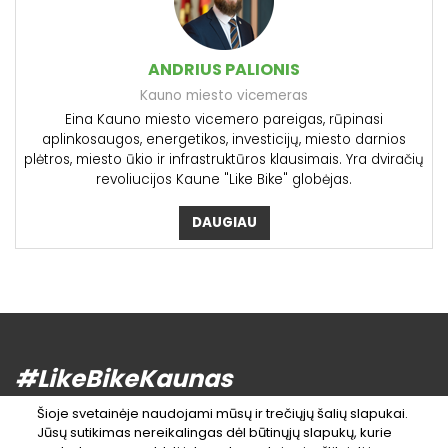
ANDRIUS PALIONIS
Kauno miesto vicemeras
Eina Kauno miesto vicemero pareigas, rūpinasi
aplinkosaugos, energetikos, investicijų, miesto darnios
plėtros, miesto ūkio ir infrastruktūros klausimais. Yra dviračių
revoliucijos Kaune "Like Bike" globėjas.
DAUGIAU
#LikeBikeKaunas
Šioje svetainėje naudojami mūsų ir trečiųjų šalių slapukai.
Jūsų sutikimas nereikalingas dėl būtinųjų slapukų, kurie