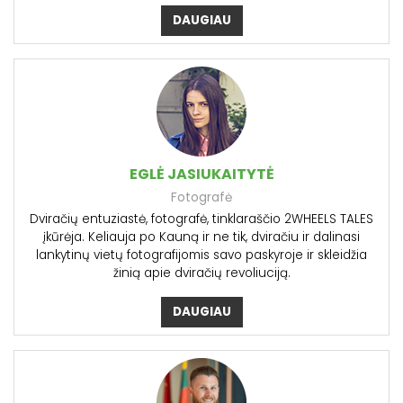
DAUGIAU
EGLĖ JASIUKAITYTĖ
Fotografė
Dviračių entuziastė, fotografė, tinklaraščio 2WHEELS TALES
įkūrėja. Keliauja po Kauną ir ne tik, dviračiu ir dalinasi
lankytinų vietų fotografijomis savo paskyroje ir skleidžia
žinią apie dviračių revoliuciją.
DAUGIAU