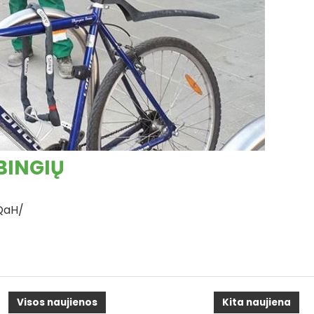
BINGIŲ
QaH/
Visos naujienos
Kita naujiena