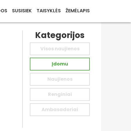
DOS
SUSISIEK
TAISYKLĖS
ŽEMĖLAPIS
Kategorijos
Visos naujienos
Įdomu
Naujienos
Renginiai
Ambasadoriai