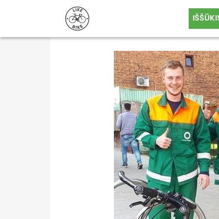
IŠŠŪKI