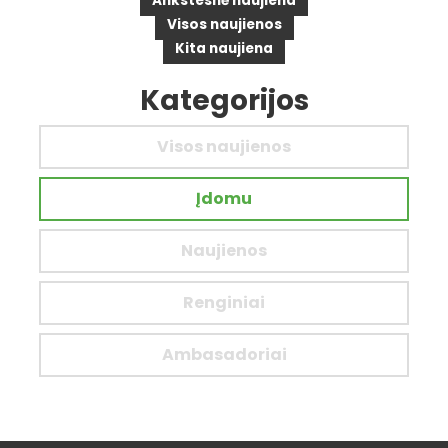
Ankstesnė naujiena
Visos naujienos
Kita naujiena
Kategorijos
Visos naujienos
Įdomu
Naujienos
Renginiai
Ambasadoriai