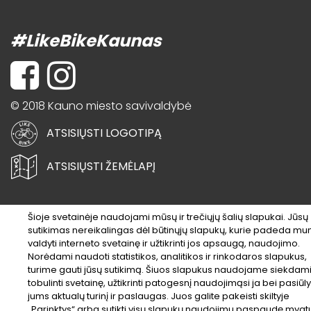
#LikeBikeKaunas
© 2018 Kauno miesto savivaldybė
ATSISIŲSTI LOGOTIPĄ
ATSISIŲSTI ŽEMĖLAPĮ
Šioje svetainėje naudojami mūsų ir trečiųjų šalių slapukai. Jūsų
sutikimas nereikalingas dėl būtinųjų slapukų, kurie padeda m
valdyti interneto svetainę ir užtikrinti jos apsaugą, naudojimo.
Norėdami naudoti statistikos, analitikos ir rinkodaros slapukus,
turime gauti jūsų sutikimą. Šiuos slapukus naudojame siekdam
tobulinti svetainę, užtikrinti patogesnį naudojimąsi ja bei pasiūly
jums aktualų turinį ir paslaugas. Juos galite pakeisti skiltyje
„Parinktys“ arba sutikti visų slapukų naudojimu paspaudę mygt