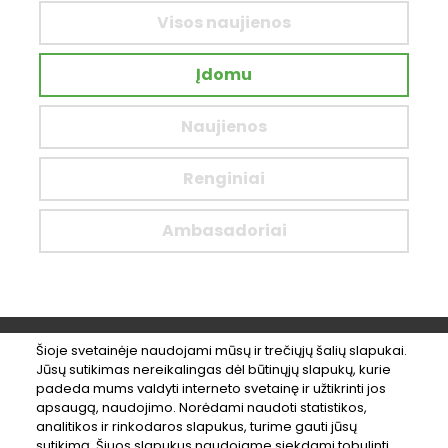
Visos naujienos
Įdomu
Naujienos
Renginiai
Ambasadoriai
Šioje svetainėje naudojami mūsų ir trečiųjų šalių slapukai.
Jūsų sutikimas nereikalingas dėl būtinųjų slapukų, kurie
#LikeBikeKaunas
padeda mums valdyti interneto svetainę ir užtikrinti jos
apsaugą, naudojimo. Norėdami naudoti statistikos,
analitikos ir rinkodaros slapukus, turime gauti jūsų
sutikimą. Šiuos slapukus naudojame siekdami tobulinti