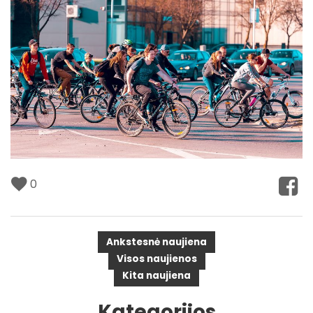
0
Ankstesnė naujiena
Visos naujienos
Kita naujiena
Kategorijos