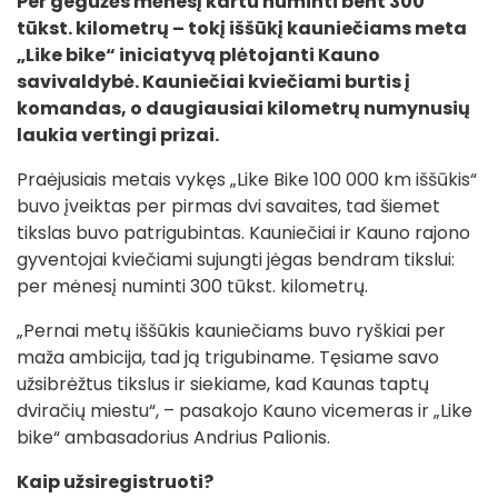
Per gegužės mėnesį kartu numinti bent 300
tūkst. kilometrų – tokį iššūkį kauniečiams meta
„Like bike“ iniciatyvą plėtojanti Kauno
savivaldybė. Kauniečiai kviečiami burtis į
komandas, o daugiausiai kilometrų numynusių
laukia vertingi prizai.
Praėjusiais metais vykęs „Like Bike 100 000 km iššūkis“
buvo įveiktas per pirmas dvi savaites, tad šiemet
tikslas buvo patrigubintas. Kauniečiai ir Kauno rajono
gyventojai kviečiami sujungti jėgas bendram tikslui:
per mėnesį numinti 300 tūkst. kilometrų.
„Pernai metų iššūkis kauniečiams buvo ryškiai per
maža ambicija, tad ją trigubiname. Tęsiame savo
užsibrėžtus tikslus ir siekiame, kad Kaunas taptų
dviračių miestu“, – pasakojo Kauno vicemeras ir „Like
bike“ ambasadorius Andrius Palionis.
Kaip užsiregistruoti?