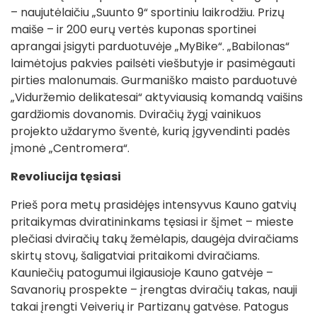
– naujutėlaičiu „Suunto 9“ sportiniu laikrodžiu. Prizų
maiše – ir 200 eurų vertės kuponas sportinei
aprangai įsigyti parduotuvėje „MyBike“. „Babilonas“
laimėtojus pakvies pailsėti viešbutyje ir pasimėgauti
pirties malonumais. Gurmaniško maisto parduotuvė
„Viduržemio delikatesai“ aktyviausią komandą vaišins
gardžiomis dovanomis. Dviračių žygį vainikuos
projekto uždarymo šventė, kurią įgyvendinti padės
įmonė „Centromera“.
Revoliucija tęsiasi
Prieš pora metų prasidėjęs intensyvus Kauno gatvių
pritaikymas dviratininkams tęsiasi ir šįmet – mieste
plečiasi dviračių takų žemėlapis, daugėja dviračiams
skirtų stovų, šaligatviai pritaikomi dviračiams.
Kauniečių patogumui ilgiausioje Kauno gatvėje –
Savanorių prospekte – įrengtas dviračių takas, nauji
takai įrengti Veiverių ir Partizanų gatvėse. Patogus