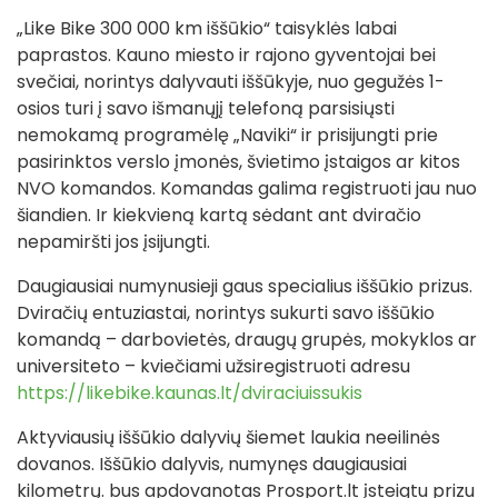
„Like Bike 300 000 km iššūkio“ taisyklės labai
paprastos. Kauno miesto ir rajono gyventojai bei
svečiai, norintys dalyvauti iššūkyje, nuo gegužės 1-
osios turi į savo išmanųjį telefoną parsisiųsti
nemokamą programėlę „Naviki“ ir prisijungti prie
pasirinktos verslo įmonės, švietimo įstaigos ar kitos
NVO komandos. Komandas galima registruoti jau nuo
šiandien. Ir kiekvieną kartą sėdant ant dviračio
nepamiršti jos įsijungti.
Daugiausiai numynusieji gaus specialius iššūkio prizus.
Dviračių entuziastai, norintys sukurti savo iššūkio
komandą – darbovietės, draugų grupės, mokyklos ar
universiteto – kviečiami užsiregistruoti adresu
https://likebike.kaunas.lt/dviraciuissukis
Aktyviausių iššūkio dalyvių šiemet laukia neeilinės
dovanos. Iššūkio dalyvis, numynęs daugiausiai
kilometrų. bus apdovanotas Prosport.lt įsteigtu prizu