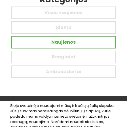
Visos naujienos
Įdomu
Naujienos
Renginiai
Ambasadoriai
Šioje svetainėje naudojami mūsų ir trečiųjų šalių slapukai.
Jūsų sutikimas nereikalingas dėl būtinųjų slapukų, kurie
#LikeBikeKaunas
padeda mums valdyti interneto svetainę ir užtikrinti jos
apsaugą, naudojimo. Norėdami naudoti statistikos,