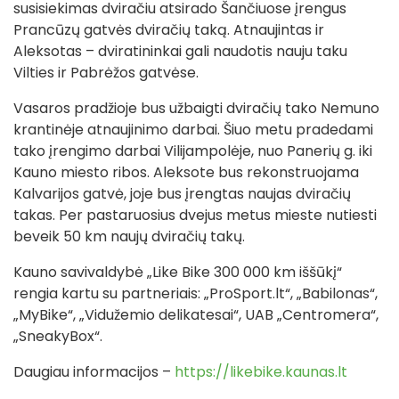
susisiekimas dviračiu atsirado Šančiuose įrengus
Prancūzų gatvės dviračių taką. Atnaujintas ir
Aleksotas – dviratininkai gali naudotis nauju taku
Vilties ir Pabrėžos gatvėse.
Vasaros pradžioje bus užbaigti dviračių tako Nemuno
krantinėje atnaujinimo darbai. Šiuo metu pradedami
tako įrengimo darbai Vilijampolėje, nuo Panerių g. iki
Kauno miesto ribos. Aleksote bus rekonstruojama
Kalvarijos gatvė, joje bus įrengtas naujas dviračių
takas. Per pastaruosius dvejus metus mieste nutiesti
beveik 50 km naujų dviračių takų.
Kauno savivaldybė „Like Bike 300 000 km iššūkį“
rengia kartu su partneriais: „ProSport.lt“, „Babilonas“,
„MyBike“, „Vidužemio delikatesai“, UAB „Centromera“,
„SneakyBox“.
Daugiau informacijos –
https://likebike.kaunas.lt