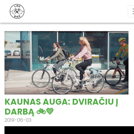
KAUNAS AUGA: DVIRAČIU Į
DARBĄ 🚲💛
2019-06-03