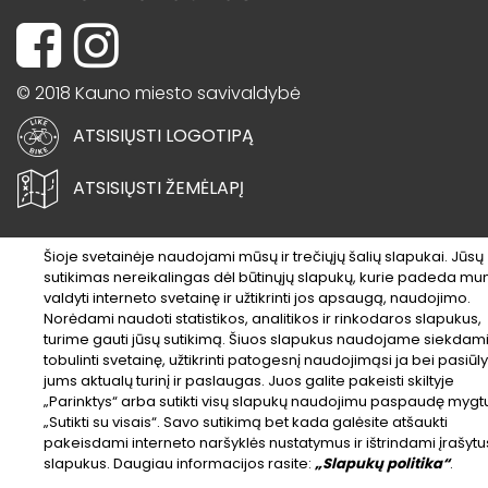
© 2018 Kauno miesto savivaldybė
ATSISIŲSTI LOGOTIPĄ
ATSISIŲSTI ŽEMĖLAPĮ
Šioje svetainėje naudojami mūsų ir trečiųjų šalių slapukai. Jūsų
sutikimas nereikalingas dėl būtinųjų slapukų, kurie padeda m
valdyti interneto svetainę ir užtikrinti jos apsaugą, naudojimo.
Norėdami naudoti statistikos, analitikos ir rinkodaros slapukus,
turime gauti jūsų sutikimą. Šiuos slapukus naudojame siekdam
tobulinti svetainę, užtikrinti patogesnį naudojimąsi ja bei pasiūly
jums aktualų turinį ir paslaugas. Juos galite pakeisti skiltyje
„Parinktys“ arba sutikti visų slapukų naudojimu paspaudę mygt
„Sutikti su visais“. Savo sutikimą bet kada galėsite atšaukti
pakeisdami interneto naršyklės nustatymus ir ištrindami įrašytu
slapukus. Daugiau informacijos rasite:
„Slapukų politika“
.