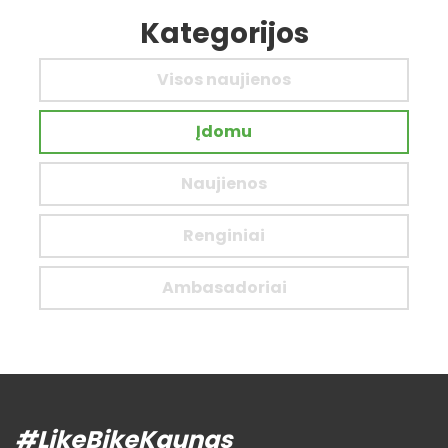
Kategorijos
Visos naujienos
Įdomu
Naujienos
Renginiai
Ambasadoriai
#LikeBikeKaunas