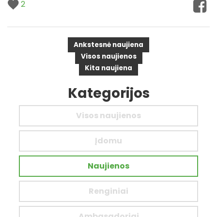
2
Ankstesnė naujiena
Visos naujienos
Kita naujiena
Kategorijos
Visos naujienos
Įdomu
Naujienos
Renginiai
Ambasadoriai