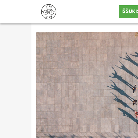
IŠŠŪKI