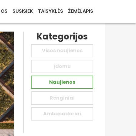
DOS
SUSISIEK
TAISYKLĖS
ŽEMĖLAPIS
Kategorijos
Visos naujienos
Įdomu
Naujienos
Renginiai
Ambasadoriai