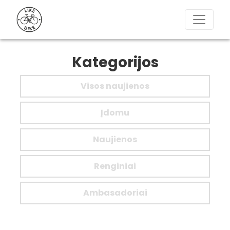
Kategorijos
Visos naujienos
Įdomu
Naujienos
Renginiai
Ambasadoriai