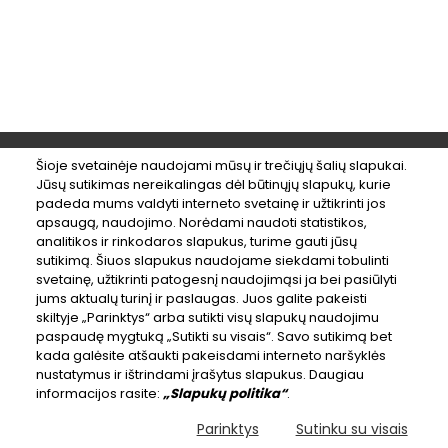
Šioje svetainėje naudojami mūsų ir trečiųjų šalių slapukai.
Jūsų sutikimas nereikalingas dėl būtinųjų slapukų, kurie
#LikeBikeKaunas
padeda mums valdyti interneto svetainę ir užtikrinti jos
apsaugą, naudojimo. Norėdami naudoti statistikos,
analitikos ir rinkodaros slapukus, turime gauti jūsų
sutikimą. Šiuos slapukus naudojame siekdami tobulinti
svetainę, užtikrinti patogesnį naudojimąsi ja bei pasiūlyti
© 2018 Kauno miesto savivaldybė
jums aktualų turinį ir paslaugas. Juos galite pakeisti
skiltyje „Parinktys“ arba sutikti visų slapukų naudojimu
ATSISIŲSTI LOGOTIPĄ
paspaudę mygtuką „Sutikti su visais“. Savo sutikimą bet
kada galėsite atšaukti pakeisdami interneto naršyklės
nustatymus ir ištrindami įrašytus slapukus. Daugiau
ATSISIŲSTI ŽEMĖLAPĮ
informacijos rasite:
„Slapukų politika“
.
Parinktys
Sutinku su visais