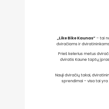
„Like Bike Kaunas“
– tai n
dviračiams ir dviratininkams
Prieš kelerius metus dvirači
dviratis Kaune taptų įpras
Nauji dviračių takai, dviratini
sprendimai – visa tai yra 