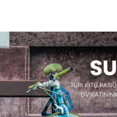
SU
TURI KITŲ PASI
DVIRATININ