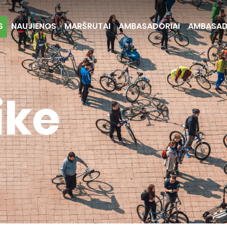
S
NAUJIENOS
MARŠRUTAI
AMBASADORIAI
AMBASA