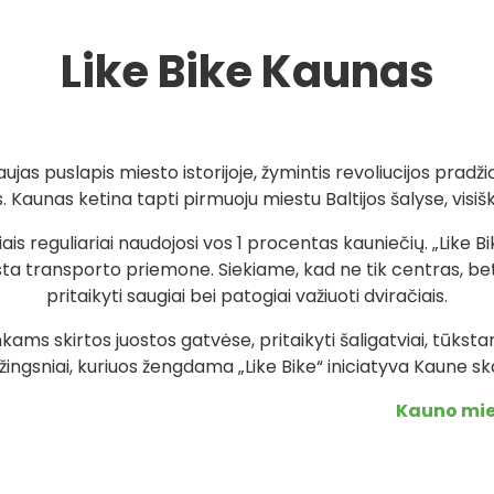
Like Bike Kaunas
aujas puslapis miesto istorijoje, žymintis revoliucijos pradžią
. Kaunas ketina tapti pirmuoju miestu Baltijos šalyse, visišk
ais reguliariai naudojosi vos 1 procentas kauniečių. „Like Bik
ta transporto priemone. Siekiame, kad ne tik centras, bet 
pritaikyti saugiai bei patogiai važiuoti dviračiais.
nkams skirtos juostos gatvėse, pritaikyti šaligatviai, tūkstan
žingsniai, kuriuos žengdama „Like Bike“ iniciatyva Kaune sk
Kauno mie