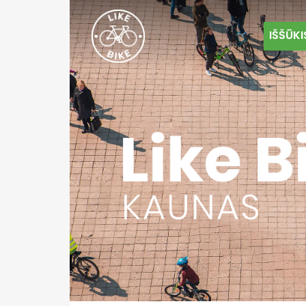
IŠŠŪKI