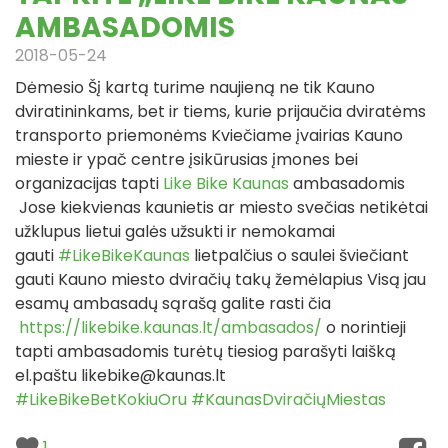
AMBASADOMIS
2018-05-24
Dėmesio
Šį kartą turime naujieną ne tik Kauno
dviratininkams, bet ir tiems, kurie prijaučia dviratėms
transporto priemonėms
Kviečiame įvairias Kauno
mieste ir ypač centre įsikūrusias įmones bei
organizacijas tapti
Like Bike Kaunas
ambasadomis
Jose kiekvienas kaunietis ar miesto svečias netikėtai
užklupus lietui galės užsukti ir nemokamai
gauti
#LikeBikeKaunas
lietpalčius
o saulei šviečiant
gauti Kauno miesto dviračių takų žemėlapius
Visą jau
esamų ambasadų sąrašą galite rasti čia
https://likebike.kaunas.lt/ambasados/
o norintieji
tapti ambasadomis turėtų tiesiog parašyti laišką
el.paštu
likebike@kaunas.lt
#LikeBikeBetKokiuOru
#KaunasDviračiųMiestas
1