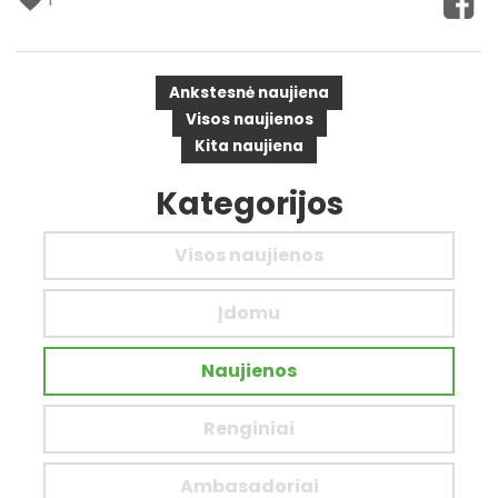
Ankstesnė naujiena
Visos naujienos
Kita naujiena
Kategorijos
Visos naujienos
Įdomu
Naujienos
Renginiai
Ambasadoriai