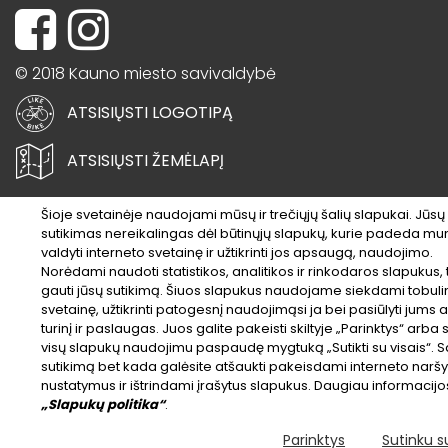
© 2018 Kauno miesto savivaldybė
ATSISIŲSTI LOGOTIPĄ
ATSISIŲSTI ŽEMĖLAPĮ
Šioje svetainėje naudojami mūsų ir trečiųjų šalių slapukai. Jūsų
sutikimas nereikalingas dėl būtinųjų slapukų, kurie padeda m
valdyti interneto svetainę ir užtikrinti jos apsaugą, naudojimo.
Norėdami naudoti statistikos, analitikos ir rinkodaros slapukus,
gauti jūsų sutikimą. Šiuos slapukus naudojame siekdami tobulin
svetainę, užtikrinti patogesnį naudojimąsi ja bei pasiūlyti jums 
turinį ir paslaugas. Juos galite pakeisti skiltyje „Parinktys“ arba s
visų slapukų naudojimu paspaudę mygtuką „Sutikti su visais“. 
sutikimą bet kada galėsite atšaukti pakeisdami interneto naršy
nustatymus ir ištrindami įrašytus slapukus. Daugiau informacijos
„Slapukų politika“
.
Parinktys
Sutinku su