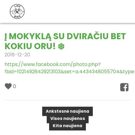
Į MOKYKLĄ SU DVIRAČIU BET
KOKIU ORU! ❄️
2018-12-20
https://www.facebook.com/photo.php?
fbid=10214926429213103&set=a.4434348055704&type
0
Ankstesnė naujiena
Visos naujienos
Kita naujiena