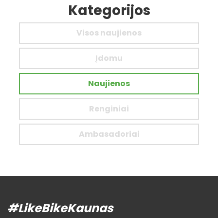
Kategorijos
Visos naujienos
Įdomu
Naujienos
Renginiai
Ambasadoriai
#LikeBikeKaunas