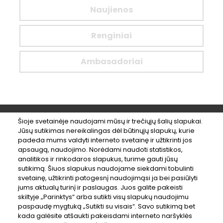
Naujienos
Renginiai
Ambasadoriai
Šioje svetainėje naudojami mūsų ir trečiųjų šalių slapukai.
Jūsų sutikimas nereikalingas dėl būtinųjų slapukų, kurie
#LikeBikeKaunas
padeda mums valdyti interneto svetainę ir užtikrinti jos
apsaugą, naudojimo. Norėdami naudoti statistikos,
analitikos ir rinkodaros slapukus, turime gauti jūsų
sutikimą. Šiuos slapukus naudojame siekdami tobulinti
svetainę, užtikrinti patogesnį naudojimąsi ja bei pasiūlyti
© 2018 Kauno miesto savivaldybė
jums aktualų turinį ir paslaugas. Juos galite pakeisti
skiltyje „Parinktys“ arba sutikti visų slapukų naudojimu
ATSISIŲSTI LOGOTIPĄ
paspaudę mygtuką „Sutikti su visais“. Savo sutikimą bet
kada galėsite atšaukti pakeisdami interneto naršyklės